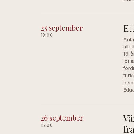
Et
25 september
13:00
Antal
allt 
18-år
Ibti
förd
turk
hem 
Edg
Vär
26 september
15:00
fr