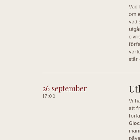
Vad 
om e
vad 
utgå
civi
förf
värl
står
Ut
26 september
17:00
Vi h
att 
förl
Gioc
männ
påve