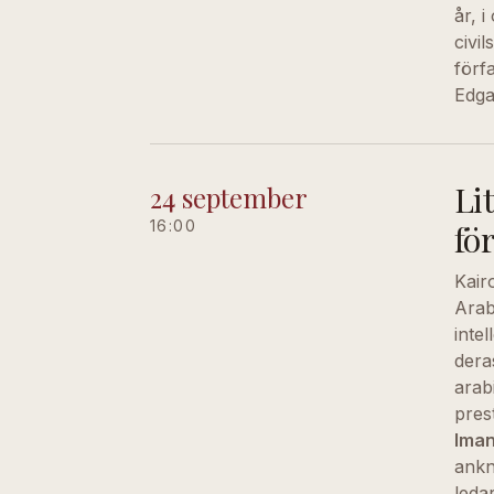
år, 
civi
förf
Edga
Lit
24 september
16:00
fö
Kair
Arab
inte
dera
arab
pres
Iman
ankn
leda