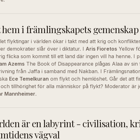
t hem i främlingskapets gemenskap
et flyktingar i världen ökar i takt med att krig och konflikte
fler demokratier slår över i diktatur. I
Aris Fioretos
Yellow fö
ig flicka som kommit till ett land där ingen vill ha henne. I 
sam Azems
The Book of Disappearance plågas Alaa av sin f
rivning från Jaffa i samband med Nakban. I Främlingsnatio
iska
Ece Temelkuran
om flykt och hemlöshet. Går det att f
och tillhörighet för alla människor på flykt? Moderator är j
ar Mannheimer
.
lden är en labyrint - civilisation, kr
amtidens vägval