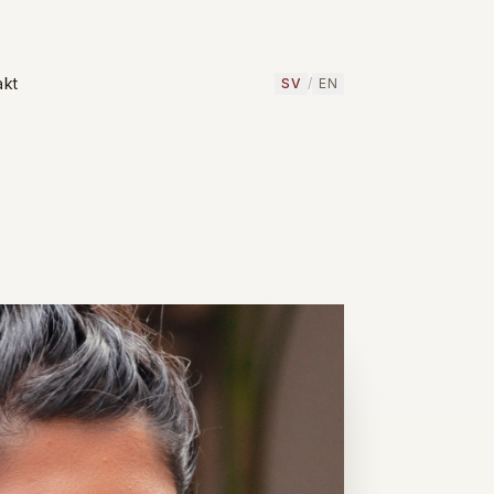
akt
SV
/
EN