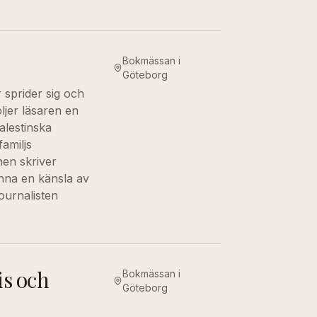
Bokmässan i
Göteborg
r sprider sig och
ljer läsaren en
palestinska
amiljs
nen skriver
inna en känsla av
ournalisten
is och
Bokmässan i
Göteborg