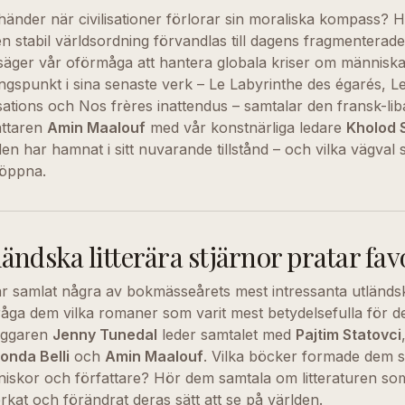
händer när civilisationer förlorar sin moraliska kompass?
n stabil världsordning förvandlas till dagens fragmenterad
säger vår oförmåga att hantera globala kriser om människ
ngspunkt i sina senaste verk – Le Labyrinthe des égarés, 
lisations och Nos frères inattendus – samtalar den fransk-li
attaren
Amin Maalouf
med vår konstnärliga ledare
Kholod 
den har hamnat i sitt nuvarande tillstånd – och vilka vägval
 öppna.
ländska litterära stjärnor pratar fa
ar samlat några av bokmässeårets mest intressanta utländsk
fråga dem vilka romaner som varit mest betydelsefulla för 
äggaren
Jenny Tunedal
leder samtalet med
Pajtim Statovci
onda Belli
och
Amin Maalouf
. Vilka böcker formade dem 
iskor och författare? Hör dem samtala om litteraturen som
rkat och förändrat deras sätt att se på världen.