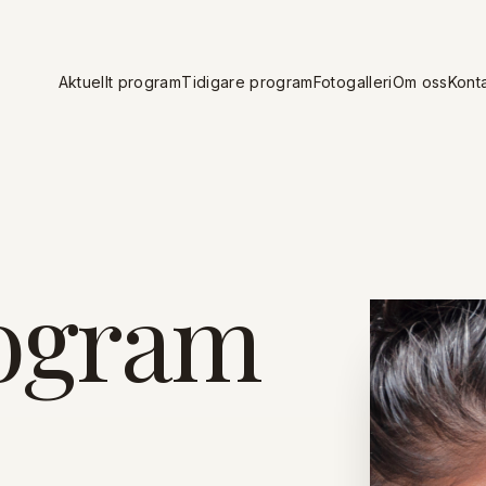
Aktuellt program
Tidigare program
Fotogalleri
Om oss
Kont
rogram