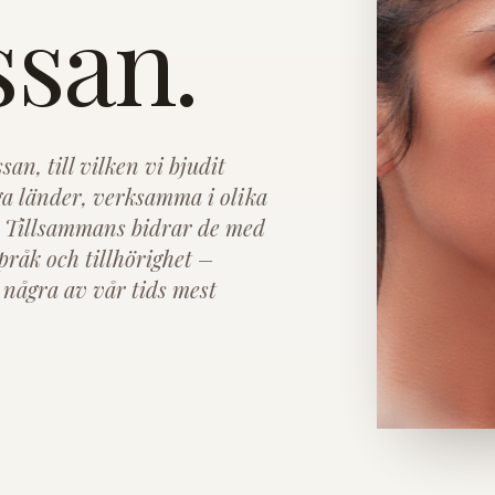
san.
an, till vilken vi bjudit
ga länder, verksamma i olika
. Tillsammans bidrar de med
språk och tillhörighet –
 några av vår tids mest