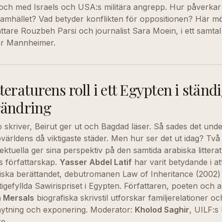
i och med Israels och USA:s militära angrepp. Hur påverkar 
lsamhället? Vad betyder konflikten för oppositionen? Här mö
attare Rouzbeh Parsi och journalist Sara Moein, i ett samt
r Mannheimer.
teraturens roll i ett Egypten i ständ
rändring
o skriver, Beirut ger ut och Bagdad läser. Så sades det und
världens då viktigaste städer. Men hur ser det ut idag? Två
llektuella ger sina perspektiv på den samtida arabiska littera
s författarskap.
Yasser Abdel Latif
har varit betydande i at
iska berättandet, debutromanen Law of Inheritance (2002)
tigefyllda Sawirispriset i Egypten. Författaren, poeten och
 Mersals
biografiska skrivstil utforskar familjerelationer 
ytning och exponering. Moderator:
Kholod Saghir
, UILF:s
re.