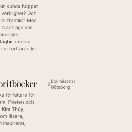
 Hur kunde hoppet
e verklighet? Och
ans framtid? Med
Le Naufrage des
banesiske
Saghir
om hur
 som fortfarande
voritböcker
Bokmässan i
Göteborg
a författare för
dem. Poeten och
,
Kim Thúy
,
som läsare,
 inspirerat,